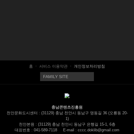
회 다운로드
|
DATE : 2026-04-03 14:43:33
관련링크
https://www.cheonan.go.kr/prog/saeolGosi/GOSI/kor/sub02_0
138회 연결
https://www.cheonan.go.kr/kor/sub04_01_11.do
151회 연결
[천안시도시재생지원센터] 오룡 디자인스토어 팝업 상설라운
지 참여 모집
[충남콘텐츠코리아랩] 2026 충남콘텐츠코리아랩 스타트업 마
케팅 지원사업
목록
홈
서비스 이용약관
개인정보처리방침
충남콘텐츠진흥원
천안문화도시센터 : (31129) 충남 천안시 동남구 명동길 36 (오룡동 20-
1)
천안본원 : (31129) 충남 천안시 동남구 은행길 15-1, 6층
대표번호 :
041-589-7118
E-mail : cccc.doklib@gmail.com