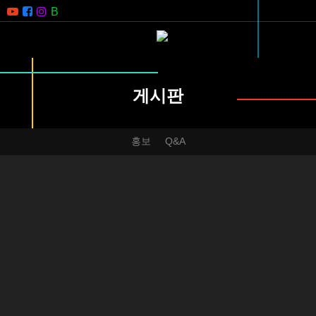
게시판
홍보
Q&A
HOME
홍보
[천안시] 천안시 관광캐릭터 활용 관광기념품 공모전
페이지 정보
충남콘텐츠진흥원
502회
본문