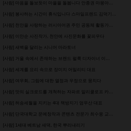
[사람] 마음을 돌보듯이 마을을 돌봅니다 안종권 마몽아…
[사람] 봉사하는 시간이 휴식입니다 스마일프렌드 김덕기…
[사람] 천안을 사랑하는 러시아어권 주민 공동체 활동가…
[사람] 이안순 사진작가, 천안에 사진문화를 꽃피우다
[사람] 새벽을 달리는 시니어 마라토너
[사람] 거울 속에서 존재하는 브랜드 펄룩 디자이너 이…
[사람] 세계를 요리 속으로 장미지 어밀리티 대표
[사람] 여우회, 그림에 대한 열정과 우정으로 뭉치다
[사람] 맛의 실크로드를 개척하는 자파르 알리쿨로프 카…
[사람] 허송세월을 지키는 4대 책방지기 엄우산 대표
[사람] 단국대학교 문예창작과 콘텐츠 전문가 최수웅 교…
[사람] 1세대 베트남 새댁, 한국 뿌리내리기