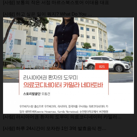
[사람] 보통의 작은 서점 마르스북스토어 이대용 대표
[사람] 하고 싶은 일이 뭐지? What Do You …
[사람] 러시아어권 환자의 도우미 의료코디네이터 카밀러…
[사람] 하루 24시간이 모자란 1인 3역 발효음식 전…