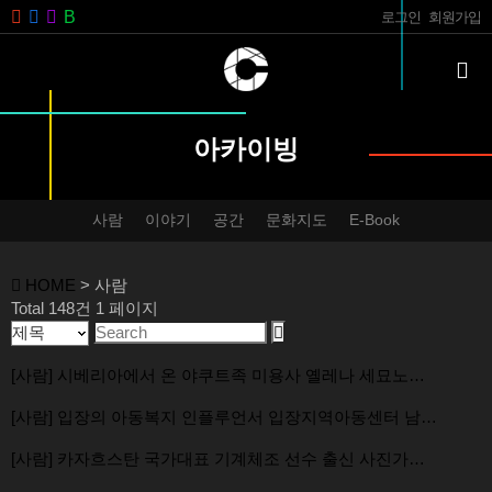
로그인
회원가입
아카이빙
사람
이야기
공간
문화지도
E-Book
HOME
> 사람
Total 148건
1 페이지
[사람] 시베리아에서 온 야쿠트족 미용사 옐레나 세묘노…
[사람] 입장의 아동복지 인플루언서 입장지역아동센터 남…
[사람] 카자흐스탄 국가대표 기계체조 선수 출신 사진가…