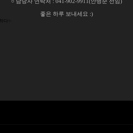
○ 담당자 연락처 : 041-902-9911(안병준 선임)
좋은 하루 보내세요 :)
더하다✨