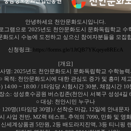
안녕하세요 천안문화도시입니다.
프로그램으로 '2025년도 천안문화도시 문화독립학교 
문화도시 수능에 도전하고 싶으신 참여자분들을 모집합
신청링크:
https://forms.gle/1JtQB7YKqeye8REcA
[개요]
행사명: 2025년도 천안문화도시 문화독립학교 수학능
○ 목적: 천안문화도시에 대한 관심도 증가 및 흥미 제
4.(목) 14:00 ~ 18:00 / 1타임당 시험시간 30분, 채점시간 
 장소: 성성호수공원 버스킹존(천안시 서북구 성성4길 6
○ 대상: 천안시민 누구나
총 120명(1타임당 30명) / 선착순 마감, 12일에 안내문
 사업 전반, MZ력 테스트, 추억의 7090, 만화 및 영
등 신세계상품권 5만원, 2등 배도라지진액, 3등 티니핑 