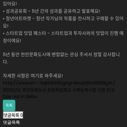
있어요!
• 성과공유회 - 5년 간의 성과를 공유하고 발표해요!
• 청년아트마켓 - 청년 작가님의 작품을 전시하고 구매할 수 있어
요!
• 스타트업 밋업 페스타 - 스타트업과 투자사와의 밋업이 진행 예
정이에요!
5년 동안 천안문화도시에 변함없는 관심 주셔서 정말 감사합니
다.
자세한 사항은 여기로 와주세요!
http://www.xn--hq1b94l5sgngr4iuvpfjhm5f63g.kr/
2025년도 천안문화도시 문화독립학교 수학능력시험 신청 안내
Day out in Sinbu
목록
댓글목록
0
댓글목록