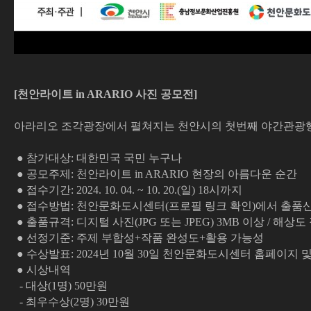
⠀
[천안라이트 in ARARIO 사진 공모전]
⠀
아라리오 조각광장에서 펼쳐지는 천안시의 첫번째 야간관광행사,
⠀
● 참가대상: 대한민국 국민 누구나
● 공모주제: 천안라이트 in ARARIO 현장의 아름다운 순간
● 접수기간: 2024. 10. 04. ~ 10. 20.(일) 18시까지
● 접수방법: 천안문화도시센터(프로필 링크 확인)에서 출품신청서, 개
● 출품규격: 디지털 사진(JPG 또는 JPEG) 3MB 이상 / 해상도 장
● 선정기준: 주제 부합성+작품 완성도+활용 가능성
● 수상발표: 2024년 10월 30일 천안문화도시센터 홈페이지
● 시상내역
- 대상(1명) 50만원
- 최우수상(2명) 30만원