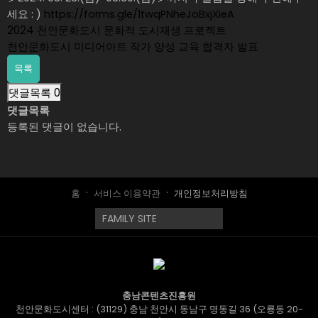
세요 : )
https://forms.gle/1twqPNheJoBxjXieA
2024 천안문화도시 문화적 도시재생 프로젝트
천안문화도시 미디어아트 작가 양성 교육 합격자 발표
목록
댓글목록
0
댓글목록
등록된 댓글이 없습니다.
홈
서비스 이용약관
개인정보처리방침
충남콘텐츠진흥원
천안문화도시센터 : (31129) 충남 천안시 동남구 명동길 36 (오룡동 20-