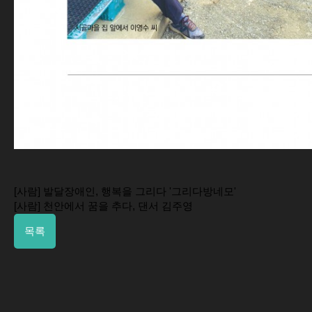
[사람] 발달장애인, 행복을 그리다 '그리다방네모'
[사람] 천안에서 꿈을 추다, 댄서 김주영
목록