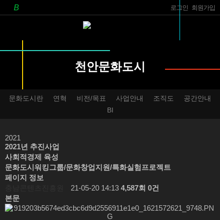
로그인
회원가입
천안문화도시
문화도시란
연혁
비전/목표
사업안내
조직도
공간안내
BI
2021
2021년 추진사업
사회적경제 육성
문화도시워킹그룹/문화창업지원/특화실험프로젝트
페이지 정보
충남콘텐츠진흥원
21-05-20 14:13
4,587회
0건
본문