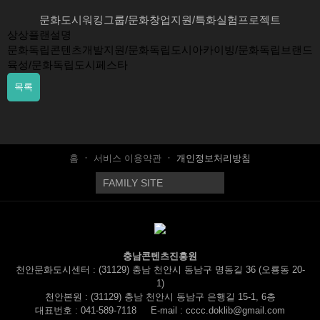
문화도시워킹그룹/문화창업지원/특화실험프로젝트
상상플랜설명
문화독립콘텐츠개발지원/문화독립도시아카이빙/문화독립브랜드
육성/문화독립도시페스타
목록
홈
서비스 이용약관
개인정보처리방침
충남콘텐츠진흥원
천안문화도시센터 : (31129) 충남 천안시 동남구 명동길 36 (오룡동 20-
1)
천안본원 : (31129) 충남 천안시 동남구 은행길 15-1, 6층
대표번호 :
041-589-7118
E-mail : cccc.doklib@gmail.com