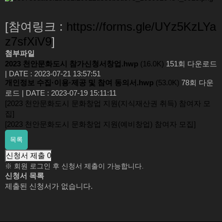
[참여링크 :
https://forms.gle/UYz5KzLYa
z7sfXiV9
]
첨부파일
2023 천안문화도시 참가신청서창업.hwp
(16.0K)
151회 다운로드
|
DATE : 2023-07-21 13:57:51
개인정보 수집·이용·제공 및 참여 동의서.hwp
(53.0K)
78회 다운
로드
|
DATE : 2023-07-19 15:11:11
[2023 천안문화도시 문화창업 지원(지식재산권 취득) 참여자 모
집]
[2023 천안문화도시 문화창업 지원(예비창업) 참여자 모집]
목록
신청서 제출
0
※ 회원 로그인 후 신청서 제출이 가능합니다.
신청서 목록
제출된 신청서가 없습니다.